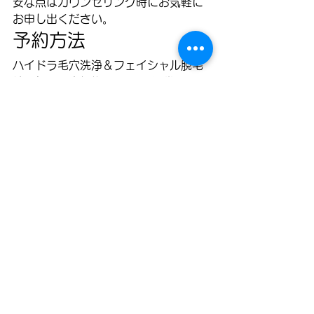
安な点はカウンセリング時にお気軽に
お申し出ください。
予約方法
ハイドラ毛穴洗浄＆フェイシャル脱毛
は、初回限定価格¥9,800（通常
¥15,000）でご提供しています。ホッ
トペッパービューティーで空席確認・
予約ができます。
ご予約はホットペッパービューティー
で空席確認へ
新年から新しい美肌習慣を始めません
か？アイビーのプロフェッショナルな
スタッフが、あなたの美しさを最大限
に引き出すお手伝いをいたします。無
料カウンセリングも実施中です。