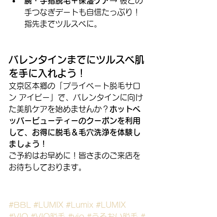
腕・手指脱毛＋保湿ケア
→ 彼との
手つなぎデートも自信たっぷり！
指先までツルスベに。
バレンタインまでにツルスベ肌
を手に入れよう！
文京区本郷の「プライベート脱毛サロ
ン アイビー」で、バレンタインに向け
た美肌ケアを始めませんか？
ホットペ
ッパービューティーのクーポンを利用
して、お得に脱毛＆毛穴洗浄を体験し
ましょう！
ご予約はお早めに！皆さまのご来店を
お待ちしております。
#BBL
#LUMIX
#Lumix
#LUMIX
#VIO
#VIO脱毛
#vio
#うるおい脱毛
#