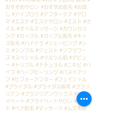
おすすめサロン
#おすすめ脱毛
#お試
し
#アイブロウ
#アフターケア
#アロ
マ
#エステ
#エステサロン
#エスト
#オ
イル
#オイルマッサージ
#カウンセリ
ング
#カップル
#カップル脱毛
#キッ
ズ脱毛
#ハイドラ
#シェービング
#シ
ミ
#シンプル
#ジェスト
#ジフラワー
ズ
#スペシャル
#ツルツル肌
#デビュ
ー
#トリプル
#ナチュラル
#ニキビ
#ハ
イフ
#ハーブピーリング
#バストアッ
プ
#ビフォーアフター
#フェイシャル
#ブライダル
#ブライダル脱毛
#ブラジ
リアン
#ブラジリアンワックス
#プラ
イベート
#プライベートサロン
#ヘッ
ド
#ペア脱毛
#マッサージ
#ムダ毛な
し生活
#ムダ毛ケア
#ムダ毛ゼロ
#メ
イク
#メンズ
#メンズ脱毛
#ルミクス
#
ルミクス脱毛
#レーザー脱毛
#ワック