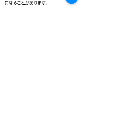
になることがあります。
これらの準備をしっかり行うことで、
施術の効果を最大限に引き出せます。
予約に関するよくある質
問
Q1. 予約のキャンセルはいつま
でに連絡すればよいですか？
多くのサロンでは、前日までに連絡す
ればキャンセル料が発生しません。  
ただし、サロンによって異なるため、
予約時に必ず確認してください。
Q2. 予約が取りにくい場合はど