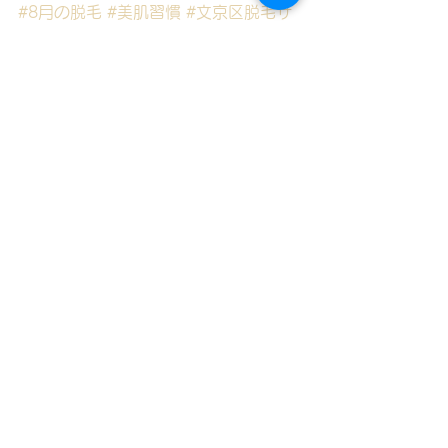
#8月の脱毛
#美肌習慣
#文京区脱毛サ
ロン
#本郷脱毛サロン
#ホットペッパ
ービューティー
#ツルスベ肌
#夏ケア
すべて表示
最新記事